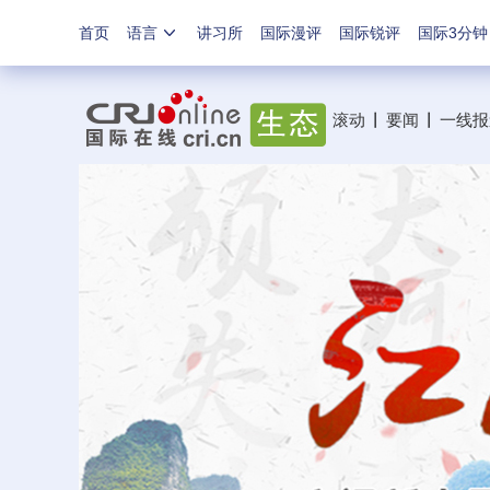
首页
语言
讲习所
国际漫评
国际锐评
国际3分钟
滚动
丨
要闻
丨
一线报