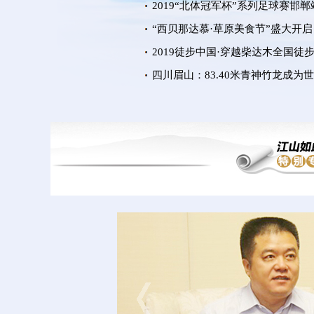
2019“北体冠军杯”系列足球赛邯郸
“西贝那达慕·草原美食节”盛大开启
2019徒步中国·穿越柴达木全国徒
四川眉山：83.40米青神竹龙成为