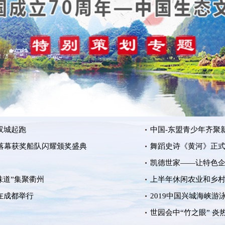
连双城起跑
中国-东盟青少年齐聚新
落幕获奖船队闪耀颁奖盛典
舞蹈史诗《黄河》正
凯德世家——让特色
味道”集聚衢州
上半年休闲农业和乡村
将在成都举行
2019中国兴城海峡游
世园会中“竹之眼” 