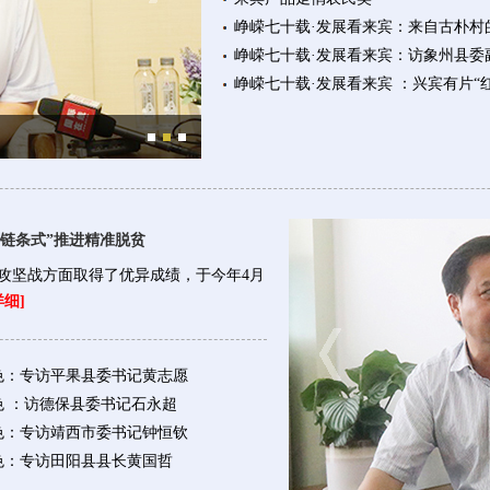
峥嵘七十载·发展看来宾：来自古朴村
峥嵘七十载·发展看来宾：访象州县委
峥嵘七十载·发展看来宾 ：兴宾有片“
来宾象州县委副书记欧树和
全链条式”推进精准脱贫
攻坚战方面取得了优异成绩，于今年4月
详细]
色：专访平果县委书记黄志愿
色 ：访德保县委书记石永超
色：专访靖西市委书记钟恒钦
色：专访田阳县县长黄国哲