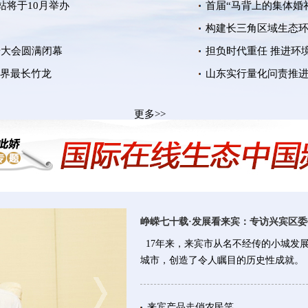
站将于10月举办
首届“马背上的集体婚
构建长三角区域生态
步大会圆满闭幕
担负时代重任 推进环
世界最长竹龙
山东实行量化问责推
更多>>
峥嵘七十载·发展看来宾：专访兴宾区
17年来，来宾市从名不经传的小城发
城市，创造了令人瞩目的历史性成就。
来宾产品走俏农民笑