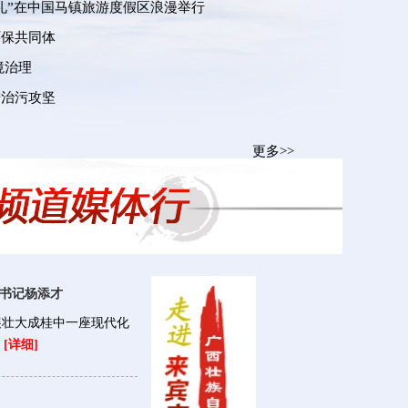
礼”在中国马镇旅游度假区浪漫举行
环保共同体
境治理
进治污攻坚
更多>>
委书记杨添才
展壮大成桂中一座现代化
[详细]