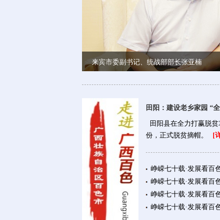
来宾市委副书记、统战部部长张亚楠
田阳：建设老乡家园 “
田阳县在全力打赢脱贫
份，正式脱贫摘帽。
[
峥嵘七十载·发展看百
峥嵘七十载·发展看百
峥嵘七十载·发展看百
峥嵘七十载·发展看百