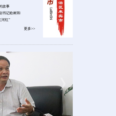
的故事
副书记欧树和
红河红”
更多>>
兴宾区委书记杨添才