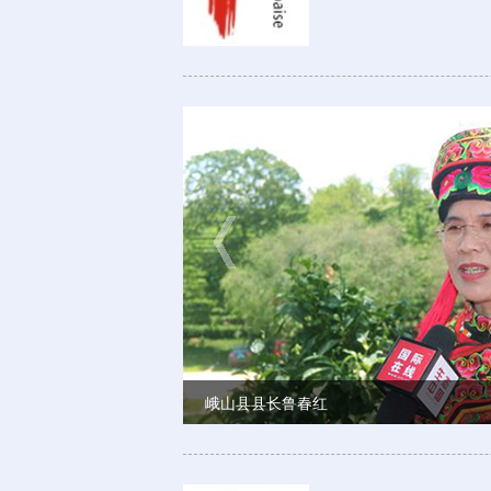
田阳县县长黄国哲
峨山县县长鲁春红