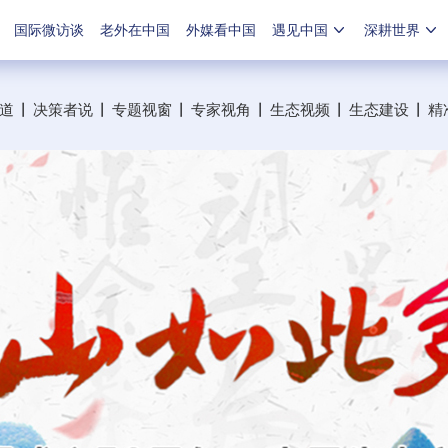
国际微访谈
老外在中国
外媒看中国
遇见中国
深耕世界
道
丨
决策者说
丨
专题视窗
丨
专家视角
丨
生态视频
丨
生态建设
丨
精