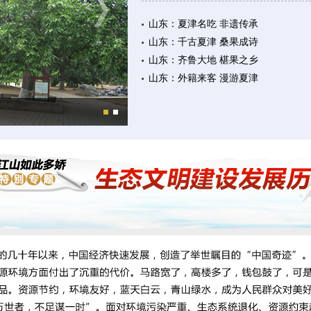
山东：夏津名吃 非遗传承
山东：千古夏津 桑果成诗
山东：齐鲁大地 椹果之乡
山东：外籍来客 漫游夏津
夏津特产桑椹