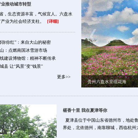
产业推动城市转型
省，生态资源丰富，气候宜人。六盘水
矿产业为社会经济支柱。
[详细]
都弥你红”：来自大山的秘密
山：点燃南国冰雪游市场
线建设博物馆：精神不断传承
县 让“风景”变“钱景”
更多>>
贵州六盘水呈现花海
椹香十里 我在夏津等你
夏津县位于中国山东省德州市，地处鲁
界处，北依德州，南靠聊城，西临杭州