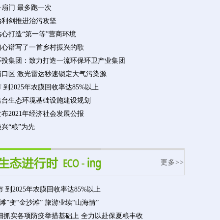
一扇门 最多跑一次
治利剑推进治污攻坚
心打造“第一等”营商环境
初心谱写了一首乡村振兴的歌
环投集团：致力打造一流环保环卫产业集团
浦口区 激光雷达秒速锁定大气污染源
 到2025年农膜回收率达85%以上
出台生态环境基础设施建设规划
布2021年经济社会发展公报
兴“粮”为先
更多>>
 到2025年农膜回收率达85%以上
滩”变“金沙滩” 旅游业续“山海情”
细抓实各项防疫举措基础上 全力以赴保夏粮丰收