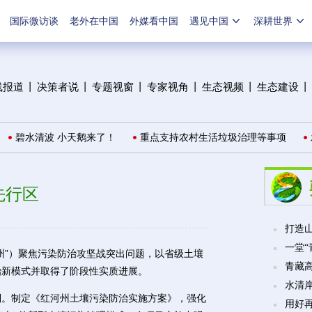
国际微访谈
老外在中国
外媒看中国
遇见中国
深耕世界
线报道
丨
决策者说
丨
专题视窗
丨
专家视角
丨
生态视频
丨
生态建设
丨
碧水清波 小天鹅来了！
重点支持农村生活垃圾治理等事项
发
先行区
打造山
一堂
”）聚焦污染防治攻坚战突出问题，以省级土壤
青藏
治新模式并取得了阶段性实质进展。
水清
。制定《红河州土壤污染防治实施方案》，强化
用好