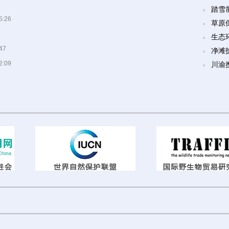
踏雪
5:26
草原
生态
47
净滩
2:09
川渝