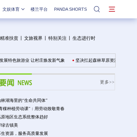
文娱体育
楼兰平台
PANDA SHORTS
站内搜索
精准扶贫
丨
文旅视界
丨
特别关注
丨
生态进行时
展特色旅游业 让村庄焕发新气象
坚决扛起森林草原资源保护发展责
更多>>
林湖海里的“生命共同体”
“青稞种植劳动课”：用劳动致敬青春
高原地区生态系统整体趋好
岸绿古镇美
再生资源，服务高质量发展