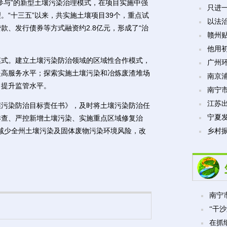
参与”的新型土壤污染治理模式，在项目实施中强
只进
“十三五”以来，共实施土壤项目39个，重点试
以法
款、发行债券等方式融资约2.8亿元，形成了“治
赣州贴
他用
式。建立土壤污染防治领域的区域性合作模式，
广州
提高服务水平；探索实施土壤污染和冶炼废渣堆场
南京
，提升监管水平。
南宁市
江苏
污染防治目标责任书》，及时将土壤污染防治任
宁夏发
详查、严控新增土壤污染、实施重点区域修复治
效减少全州土壤污染及固体废物污染环境风险，改
乡村振
南宁市
“干沙
在抓