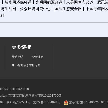
道
丨
新华网环保频道
丨
光明网能源频道
丨
求是网生态频道
丨
腾讯
境与生活网
丨
公众环境研究中心
丨
国际生态安全网
丨
中国青年网
志社
更多链接
网站声明
友情链接
网上有害信息举报专区
箱：jubao@cri.cn
ri.cn 互联网新闻信息服务许可证10120170005
2 京ICP证120531号
京ICP备05064898号
京公网安备 1104010270018