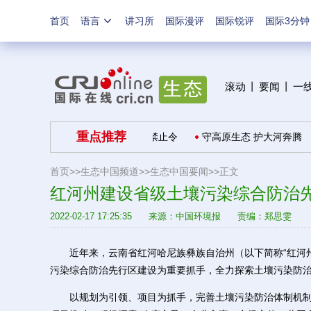
首页
语言
讲习所
国际漫评
国际锐评
国际3分钟
滚动
丨
要闻
丨
一
重点推荐
美与共”
推广适用生态环境禁止令
守高原生态 护大河奔腾
首页>>
生态中国频道>>
生态中国要闻
>>正文
红河州建设省级土壤污染综合防治
2022-02-17 17:25:35
来源：
中国环境报
责编：郑思雯
近年来，云南省红河哈尼族彝族自治州（以下简称“红河州
污染综合防治先行区建设为重要抓手，全力探索土壤污染防
以规划为引领、项目为抓手，完善土壤污染防治体制机制