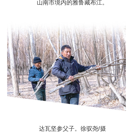
山南市境内的雅鲁藏布江。
达瓦坚参父子。徐驭尧/摄