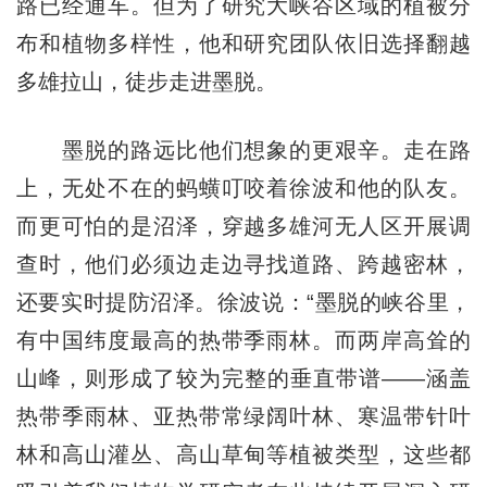
路已经通车。但为了研究大峡谷区域的植被分
布和植物多样性，他和研究团队依旧选择翻越
多雄拉山，徒步走进墨脱。
墨脱的路远比他们想象的更艰辛。走在路
上，无处不在的蚂蟥叮咬着徐波和他的队友。
而更可怕的是沼泽，穿越多雄河无人区开展调
查时，他们必须边走边寻找道路、跨越密林，
还要实时提防沼泽。徐波说：“墨脱的峡谷里，
有中国纬度最高的热带季雨林。而两岸高耸的
山峰，则形成了较为完整的垂直带谱——涵盖
热带季雨林、亚热带常绿阔叶林、寒温带针叶
林和高山灌丛、高山草甸等植被类型，这些都