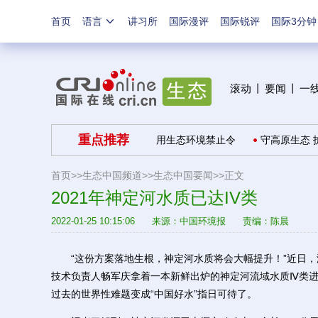
首页
语言
讲习所
国际漫评
国际锐评
国际3分钟
滚动
丨
要闻
丨
一
重点推荐
美好生活“美美与共”
推广适用生态环境禁止令
守高原生态 护
首页>>
生态中国频道>>
生态中国要闻
>>正文
2021年神定河水质已达IV类
2022-01-25 10:15:06
来源：
中国环境报
责编：陈晨
“这份方案落地生根，神定河水质将会大幅提升！”近日，
技术负责人畅军庆拿着一本新鲜出炉的神定河流域水质Ⅳ类进
过去的世界性难题变成“中国好水”指日可待了。