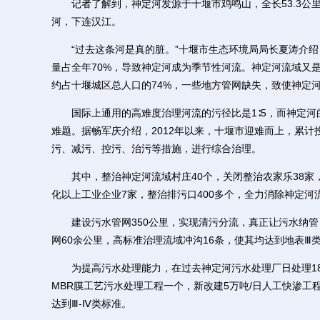
记者了解到，神定河发源于十堰市鸡鸣山，全长53.3公里
河，下连汉江。
“过去这条河是真的脏。”十堰市生态环境局局长夏涛介绍
量占全年70%，导致神定河成为季节性河流。神定河流域又
约占十堰城区总人口的74%，一些地方管网缺失，致使神定
国际上通用的高难度治理河流的污径比是1∶5，而神定河的污
难题。据畅军庆介绍，2012年以来，十堰市迎难而上，累计投
污、减污、控污、治污等措施，进行综合治理。
其中，整治神定河流域村庄40个，关闭整治农家乐38家，
化以上工业企业7家，整治排污口400多个，全力消除神定河
建设污水管网350公里，实现清污分流，真正让污水纳管
网60余公里，高标准治理流域冲沟16条，使其均达到地表Ⅲ
为提高污水处理能力，在过去神定河污水处理厂日处理18
MBR膜工艺污水处理工程一个，新改建5万吨/日人工快渗
达到Ⅲ-Ⅳ类标准。