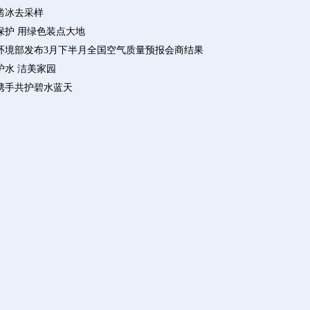
凿冰去采样
保护 用绿色装点大地
环境部发布3月下半月全国空气质量预报会商结果
护水 洁美家园
携手共护碧水蓝天