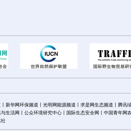
道
丨
新华网环保频道
丨
光明网能源频道
丨
求是网生态频道
丨
腾讯
境与生活网
丨
公众环境研究中心
丨
国际生态安全网
丨
中国青年网
志社