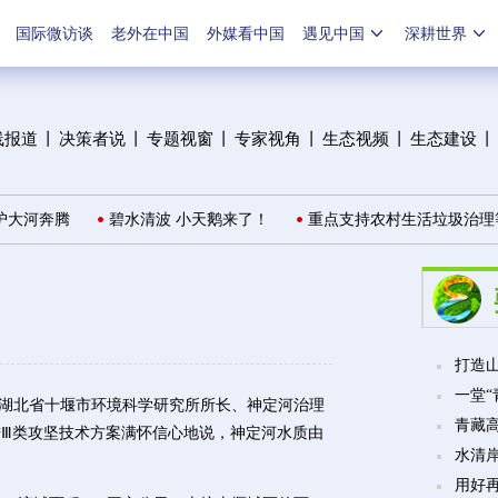
国际微访谈
老外在中国
外媒看中国
遇见中国
深耕世界
线报道
丨
决策者说
丨
专题视窗
丨
专家视角
丨
生态视频
丨
生态建设
丨
大河奔腾
碧水清波 小天鹅来了！
重点支持农村生活垃圾治理等
打造山
一堂
湖北省十堰市环境科学研究所所长、神定河治理
青藏
Ⅲ类攻坚技术方案满怀信心地说，神定河水质由
水清
用好