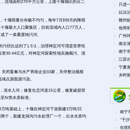
，流域面积270平方公里，上接十堰城区的百二
只进
以法
，十堰雨量分布极不均匀，每年7月到9月的降雨
赣州贴
是十堰最大人口聚集区，目前流域内人口77万人，
他用
河成了一条重度纳污河。
广州
南京
径比达到了1.5∶1，治理神定河可谓是世界性
南宁市
资30.44亿元，对神定河探索性地实施截污、清
江苏
宁夏发
关闭畜禽与水产养殖企业33家，关停整治规模
乡村振
流域点源面源污染。
，清水入河；修复生态河道15公里，修复破损管
类至Ⅳ类水质标准。
万吨基础上，十堰在神定河下游新建3万吨/日
南宁市
工程两个，新建龙洞沟污水处理厂一个，出水水质均
“干沙
在抓