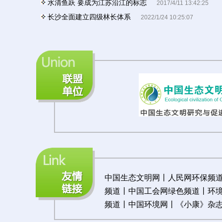
水清鱼跃 要成为江苏沿江的标志
2017/4/11 13:42:25
长沙全面建立四级林长体系
2022/1/24 10:25:07
中国生态文明网
丨
人民网环保频
频道
丨
中国工会网绿色频道
丨
环
频道
丨
中国环境网
丨《
小康》杂