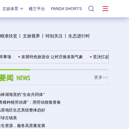
文娱体育
楼兰平台
PANDA SHORTS
站内搜索
精准扶贫
丨
文旅视界
丨
特别关注
丨
生态进行时
事项
发展特色旅游业 让村庄焕发新气象
坚决扛起森林草原资源
更多>>
林湖海里的“生命共同体”
“青稞种植劳动课”：用劳动致敬青春
高原地区生态系统整体趋好
岸绿古镇美
再生资源，服务高质量发展