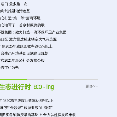
一扇门 最多跑一次
治利剑推进治污攻坚
心打造“第一等”营商环境
初心谱写了一首乡村振兴的歌
环投集团：致力打造一流环保环卫产业集团
浦口区 激光雷达秒速锁定大气污染源
 到2025年农膜回收率达85%以上
出台生态环境基础设施建设规划
布2021年经济社会发展公报
兴“粮”为先
更多>>
 到2025年农膜回收率达85%以上
滩”变“金沙滩” 旅游业续“山海情”
细抓实各项防疫举措基础上 全力以赴保夏粮丰收