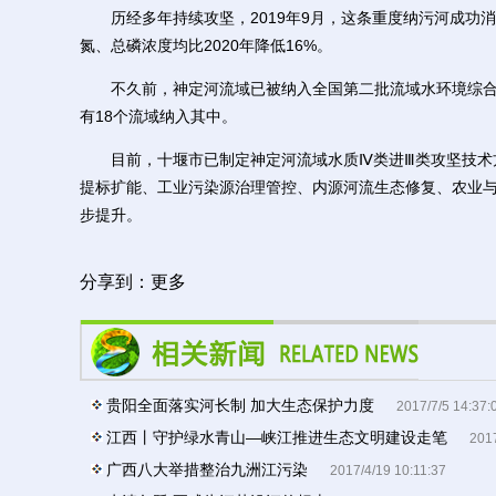
历经多年持续攻坚，2019年9月，这条重度纳污河成功消除
氮、总磷浓度均比2020年降低16%。
不久前，神定河流域已被纳入全国第二批流域水环境综合
有18个流域纳入其中。
目前，十堰市已制定神定河流域水质Ⅳ类进Ⅲ类攻坚技术
提标扩能、工业污染源治理管控、内源河流生态修复、农业
步提升。
分享到：
更多
贵阳全面落实河长制 加大生态保护力度
2017/7/5 14:37:
江西丨守护绿水青山—峡江推进生态文明建设走笔
2017
广西八大举措整治九洲江污染
2017/4/19 10:11:37