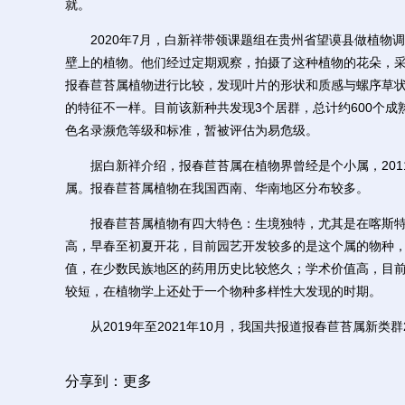
就。
2020年7月，白新祥带领课题组在贵州省望谟县做植物
壁上的植物。他们经过定期观察，拍摄了这种植物的花朵，
报春苣苔属植物进行比较，发现叶片的形状和质感与螺序草
的特征不一样。目前该新种共发现3个居群，总计约600个成
色名录濒危等级和标准，暂被评估为易危级。
据白新祥介绍，报春苣苔属在植物界曾经是个小属，2011
属。报春苣苔属植物在我国西南、华南地区分布较多。
报春苣苔属植物有四大特色：生境独特，尤其是在喀斯特
高，早春至初夏开花，目前园艺开发较多的是这个属的物种
值，在少数民族地区的药用历史比较悠久；学术价值高，目
较短，在植物学上还处于一个物种多样性大发现的时期。
从2019年至2021年10月，我国共报道报春苣苔属新类群2
分享到：
更多