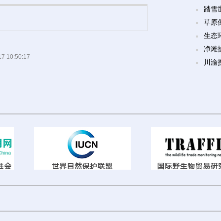
踏雪
草原
生态
净滩
17 10:50:17
川渝