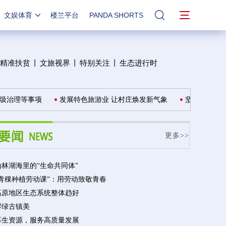
文娱体育
楼兰平台
PANDA SHORTS
站内搜索
精准扶贫
丨
文旅视界
丨
特别关注
丨
生态进行时
治理等事项
发展特色旅游业 让村庄焕发新气象
坚决扛起森林草
更多>>
林湖海里的“生命共同体”
“青稞种植劳动课”：用劳动致敬青春
高原地区生态系统整体趋好
岸绿古镇美
再生资源，服务高质量发展