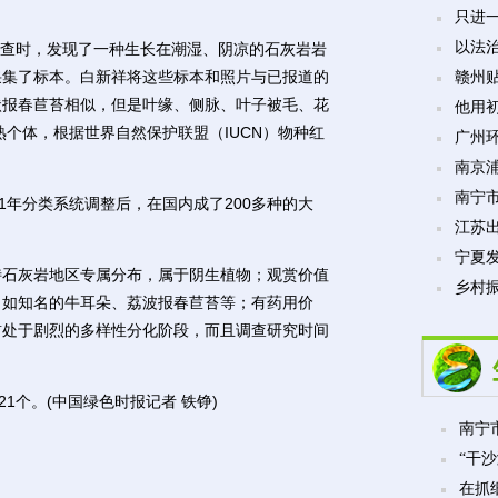
只进
以法
调查时，发现了一种生长在潮湿、阴凉的石灰岩岩
采集了标本。白新祥将这些标本和照片与已报道的
赣州贴
状报春苣苔相似，但是叶缘、侧脉、叶子被毛、花
他用
熟个体，根据世界自然保护联盟（IUCN）物种红
广州
南京
南宁市
年分类系统调整后，在国内成了200多种的大
江苏
宁夏发
石灰岩地区专属分布，属于阴生植物；观赏价值
乡村振
，如知名的牛耳朵、荔波报春苣苔等；有药用价
前处于剧烈的多样性分化阶段，而且调查研究时间
1个。(中国绿色时报记者 铁铮)
南宁市
“干沙
在抓