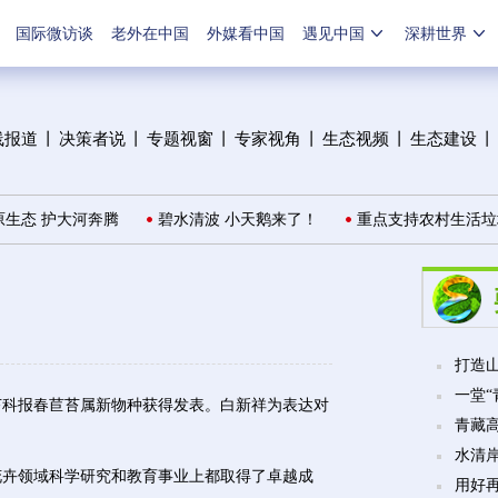
国际微访谈
老外在中国
外媒看中国
遇见中国
深耕世界
线报道
丨
决策者说
丨
专题视窗
丨
专家视角
丨
生态视频
丨
生态建设
丨
态 护大河奔腾
碧水清波 小天鹅来了！
重点支持农村生活垃圾
打造山
一堂
科报春苣苔属新物种获得发表。白新祥为表达对
青藏
水清
卉领域科学研究和教育事业上都取得了卓越成
用好