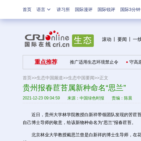
首页
语言
讲习所
国际漫评
国际锐评
国际3分钟
滚动
丨
要闻
丨
一
重点推荐
丽浙江与美好生活“美美与共”
推广适用生态环境禁止令
守高原生
首页>>
生态中国频道>>
生态中国要闻
>>正文
贵州报春苣苔属新种命名“思兰”
2021-12-23 09:04:59
来源：
中国绿色时报
责编：陈晨
近日，贵州大学林学院教授白新祥带领团队发现的苦苣苔
自己博士导师的敬意，给该新物种命名为“思兰”报春苣苔。
北京林业大学教授戴思兰曾是白新祥的博士生导师，在花