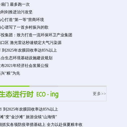
一扇门 最多跑一次
治利剑推进治污攻坚
心打造“第一等”营商环境
初心谱写了一首乡村振兴的歌
环投集团：致力打造一流环保环卫产业集团
浦口区 激光雷达秒速锁定大气污染源
 到2025年农膜回收率达85%以上
出台生态环境基础设施建设规划
布2021年经济社会发展公报
兴“粮”为先
更多>>
 到2025年农膜回收率达85%以上
滩”变“金沙滩” 旅游业续“山海情”
细抓实各项防疫举措基础上 全力以赴保夏粮丰收