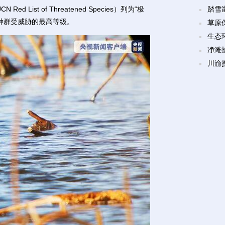
t of Threatened Species）列为“极
踏雪
生种群受威胁的最高等级。
草原
生态
净滩
川渝