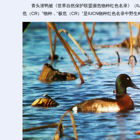
青头潜鸭被《世界自然保护联盟濒危物种红色名录》（IUCN Red Lis
危（CR）”物种，“极危（CR）”是IUCN物种红色名录中野