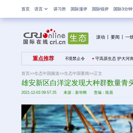
首页
语言
讲习所
国际漫评
国际锐评
国际3分钟
滚动
丨
要闻
丨
一
重点推荐
美与共”
推广适用生态环境禁止令
守高原生态 护大河奔腾
首页>>
生态中国频道>>
生态中国要闻
>>正文
雄安新区白洋淀发现大种群数量青头
2021-12-03 09:57:25
来源：
新华网
责编：陈晨