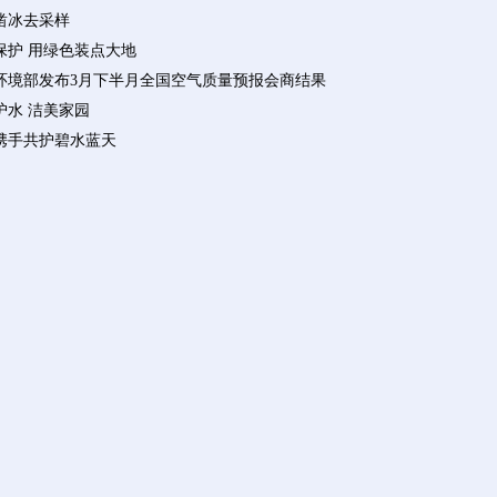
凿冰去采样
保护 用绿色装点大地
环境部发布3月下半月全国空气质量预报会商结果
护水 洁美家园
携手共护碧水蓝天