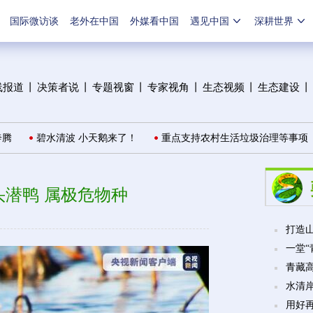
国际微访谈
老外在中国
外媒看中国
遇见中国
深耕世界
线报道
丨
决策者说
丨
专题视窗
丨
专家视角
丨
生态视频
丨
生态建设
丨
碧水清波 小天鹅来了！
重点支持农村生活垃圾治理等事项
发
潜鸭 属极危物种
打造山
一堂
青藏
水清
用好