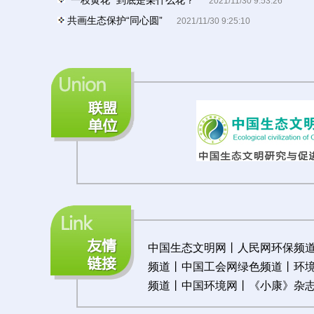
“一枝黄花” 到底是朵什么花？
2021/11/30 9:53:26
共画生态保护“同心圆”
2021/11/30 9:25:10
中国生态文明网
丨
人民网环保频
频道
丨
中国工会网绿色频道
丨
环
频道
丨
中国环境网
丨《
小康》杂