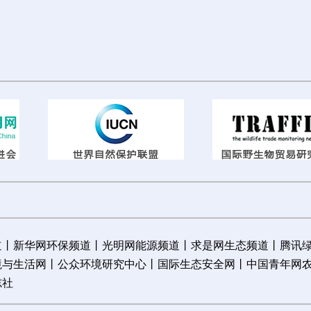
道
丨
新华网环保频道
丨
光明网能源频道
丨
求是网生态频道
丨
腾讯
境与生活网
丨
公众环境研究中心
丨
国际生态安全网
丨
中国青年网
志社