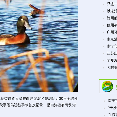
只进
以法
赣州贴
他用
广州
南京
南宁市
江苏
宁夏发
乡村振
类调查人员在白洋淀淀区观测到近30只全球性
南宁市
白洋淀秋季候鸟迁徙季节首次记录，是白洋淀有青头潜
“干沙
在抓