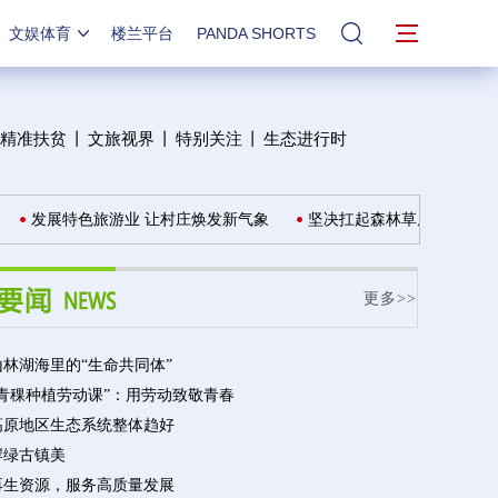
文娱体育
楼兰平台
PANDA SHORTS
站内搜索
精准扶贫
丨
文旅视界
丨
特别关注
丨
生态进行时
展特色旅游业 让村庄焕发新气象
坚决扛起森林草原资源保护发展责
更多>>
林湖海里的“生命共同体”
“青稞种植劳动课”：用劳动致敬青春
高原地区生态系统整体趋好
岸绿古镇美
再生资源，服务高质量发展