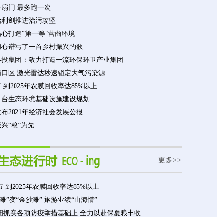
一扇门 最多跑一次
治利剑推进治污攻坚
心打造“第一等”营商环境
初心谱写了一首乡村振兴的歌
环投集团：致力打造一流环保环卫产业集团
浦口区 激光雷达秒速锁定大气污染源
 到2025年农膜回收率达85%以上
出台生态环境基础设施建设规划
布2021年经济社会发展公报
兴“粮”为先
更多>>
 到2025年农膜回收率达85%以上
滩”变“金沙滩” 旅游业续“山海情”
细抓实各项防疫举措基础上 全力以赴保夏粮丰收